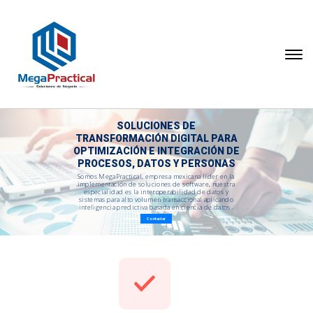
SOLUCIONES DE
TRANSFORMACIÓN DIGITAL PARA
OPTIMIZACIÓN E INTEGRACIÓN DE
PROCESOS, DATOS Y PERSONAS
Somos MegaPractical, empresa mexicana líder en la
implementación de soluciones de software, nuestra
especialidad es la interoperabilidad de datos y
sistemas para alto volumen transaccional aplicando
inteligencia predictiva basada en ciencia de datos .
Contactar