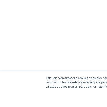
Este sitio web almacena cookies en su ordenado
recordarlo. Usamos esta información para person
a través de otros medios. Para obtener más info
Megapractical