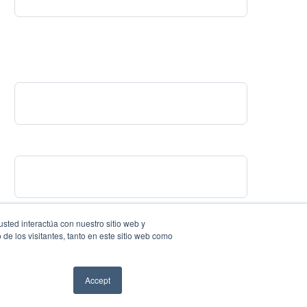
Facing challenges in the
work process is very
sted interactúa con nuestro sitio web y
de los visitantes, tanto en este sitio web como
Accept
Coyrights © 2019 — All rights reserved.